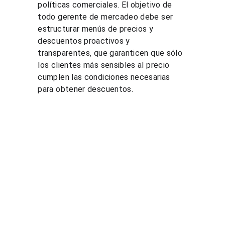
políticas comerciales. El objetivo de 
todo gerente de mercadeo debe ser 
estructurar menús de precios y 
descuentos proactivos y 
transparentes, que garanticen que sólo 
los clientes más sensibles al precio 
cumplen las condiciones necesarias 
para obtener descuentos.
Soluci
Recurs
Legal
ones
os
Tratamien
to de 
Cursos de 
Blog
datos 
pricing
Demostra
personale
Consultorí
ción de 
s
a de 
PGP
Términos 
pricing
Cotizar 
y 
Estudios 
curso de 
condicione
de 
pricing
s
mercado
Cotizar 
Políticas 
Comparad
estudio de 