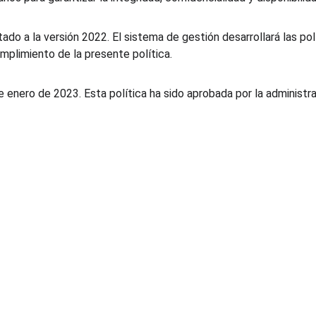
ado a la versión 2022. El sistema de gestión desarrollará las pol
mplimiento de la presente política.
de enero de 2023. Esta política ha sido aprobada por la administ
Recursos
Legal
Blog
Tratamiento de datos 
Demostración de PGP
personales
Cotizar curso de pricing
Términos y condiciones
Cotizar estudio de mercado
Políticas de seguridad de la 