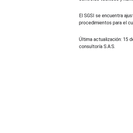
El SGSI se encuentra ajust
procedimientos para el cu
Última actualización: 15 
consultoría S.A.S.
Soluciones
Cursos de pricing
Consultoría de pricing
Estudios de mercado
Comparador de precios