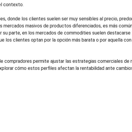
el contexto.
les, donde los clientes suelen ser muy sensibles al precio, pre
 los mercados masivos de productos diferenciados, es más comú
Por su parte, en los mercados de commodities suelen destacarse
ue los clientes optan por la opción más barata o por aquella con 
e compradores permite ajustar las estrategias comerciales de m
plorar cómo estos perfiles afectan la rentabilidad ante cambios
Recursos
Legal
Blog
Tratamiento de datos 
Demostración de PGP
personales
Cotizar curso de pricing
Términos y condiciones
Cotizar estudio de mercado
Políticas de seguridad de la 