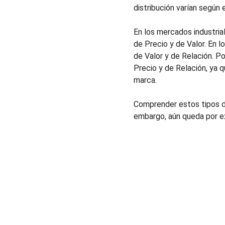
distribución varían según 
En los mercados industria
de Precio y de Valor. En
de Valor y de Relación. 
Precio y de Relación, ya q
marca.
Comprender estos tipos d
embargo, aún queda por ex
Soluciones
Cursos de pricing
Consultoría de pricing
Estudios de mercado
Comparador de precios