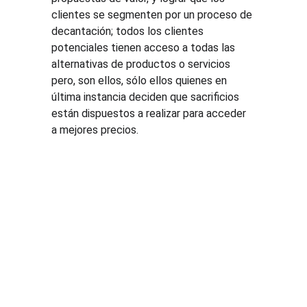
clientes se segmenten por un proceso de 
decantación; todos los clientes 
potenciales tienen acceso a todas las 
alternativas de productos o servicios 
pero, son ellos, sólo ellos quienes en 
última instancia deciden que sacrificios 
están dispuestos a realizar para acceder 
a mejores precios.
Soluci
Recurs
Legal
ones
os
Tratamien
to de 
Cursos de 
Blog
datos 
pricing
Demostra
personale
Consultorí
ción de 
s
a de 
PGP
Términos 
pricing
Cotizar 
y 
Estudios 
curso de 
condicione
de 
pricing
s
mercado
Cotizar 