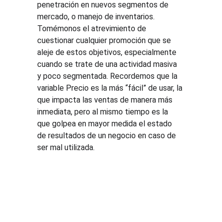
penetración en nuevos segmentos de 
mercado, o manejo de inventarios. 
Tomémonos el atrevimiento de 
cuestionar cualquier promoción que se 
aleje de estos objetivos, especialmente 
cuando se trate de una actividad masiva 
y poco segmentada. Recordemos que la 
variable Precio es la más “fácil” de usar, la 
que impacta las ventas de manera más 
inmediata, pero al mismo tiempo es la 
que golpea en mayor medida el estado 
de resultados de un negocio en caso de 
ser mal utilizada.
Soluci
Recurs
Legal
ones
os
Tratamien
to de 
Cursos de 
Blog
datos 
pricing
Demostra