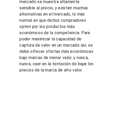
mercado se muestra altamente 
sensible al precio, y existen muchas 
alternativas en el mercado, lo más 
normal es que dichos compradores 
opten por los productos más 
económicos de la competencia. Para 
poder maximizar la capacidad de 
captura de valor en un mercado así, se 
debe ofrecer ofertas más económicas 
bajo marcas de menor valor, y nunca, 
nunca, caer en la tentación de bajar los 
precios de la marca de alto valor.
Soluci
Recurs
Legal
ones
os
Tratamien
to de 
Cursos de 
Blog
datos 
pricing
Demostra
personale
Consultorí
ción de 
s
a de 
PGP