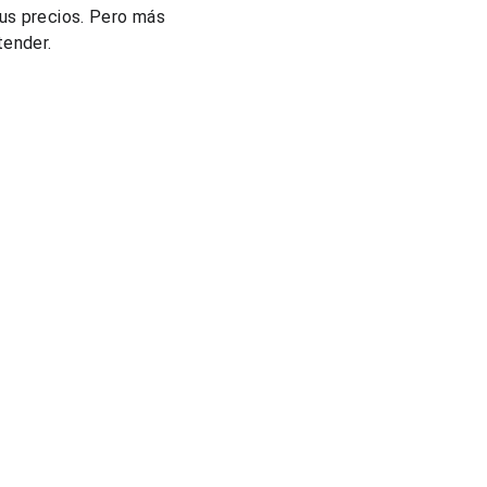
sus precios. Pero más 
tender.
ellín, Colombia