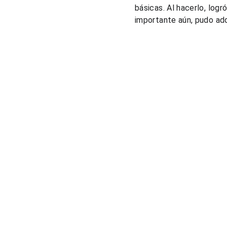
básicas. Al hacerlo, logr
importante aún, pudo adq
Soluciones
Cursos de pricing
Consultoría de pricing
Estudios de mercado
Comparador de precios
Herramienta de pricing
info@prexus