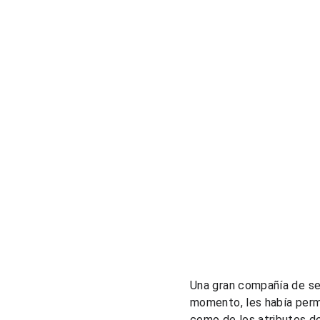
Una gran compañía de ser
momento, les había permit
como de los atributos de