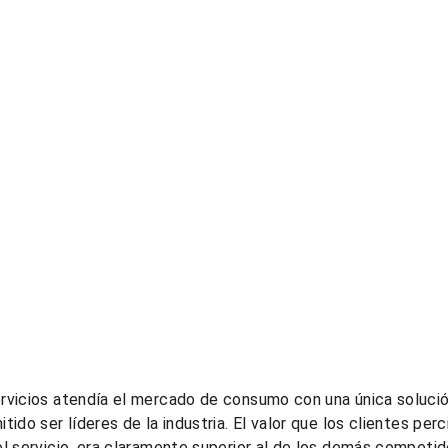
vicios atendía el mercado de consumo con una única solución
ido ser líderes de la industria. El valor que los clientes perc
l servicio, era claramente superior al de los demás competid