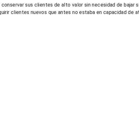
ó conservar sus clientes de alto valor sin necesidad de bajar 
uirir clientes nuevos que antes no estaba en capacidad de a
Recursos
Legal
Blog
Tratamiento de datos 
Demostración de PGP
personales
Cotizar curso de pricing
Términos y condiciones
Cotizar estudio de mercado
Políticas de seguridad de la 
Cotizar shopping de precios
información
Cotizar captura automática 
de precios
©2026, prexus pricing solutions
.co
   |   +57 (604) 204 3151   |   Cra 43A No. 1-50, Torre 1, Piso 6   |   Med