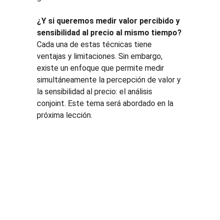
¿Y si queremos medir valor percibido y 
sensibilidad al precio al mismo tiempo?
Cada una de estas técnicas tiene 
ventajas y limitaciones. Sin embargo, 
existe un enfoque que permite medir 
simultáneamente la percepción de valor y 
la sensibilidad al precio: el análisis 
conjoint. Este tema será abordado en la 
próxima lección.
Soluci
Recurs
Legal
ones
os
Tratamien
to de 
Cursos de 
Blog
datos 
pricing
Demostra
personale
Consultorí
ción de 
s
a de 
PGP
Términos 
pricing
Cotizar 
y 
Estudios 
curso de 